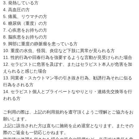
3. 発熱している方
4. 高血圧の方
5. 痛風、リウマチの方
6. 糖尿病（重度）の方
7. 心疾患をお持ちの方
8. 脳疾患をお持ちの方
9. 脚部に重度の静脈瘤を患っている方
10. 重度の水虫、怪我、炎症など下肢に異常が見られる方
11. 性的行為や回春行為を強要するような言動が見受けられた場合
12. セラピストに危害を及ぼす、またはセラピスト本人が危害を加
えられると感じた場合
13. 同業者・スカウトマン等の引き抜き行為、勧誘行為それに似る
行為をされる方
14. セラピスト個人とプライベートなやりとり・連絡先交換等を行
われる方
ご利用の際は、上記の利用規約を遵守頂くようご理解とご協力をお
願いします。
上記に該当された方は直ちに施術を止め退室となります。またその
際のご返金も一切応じかねます。