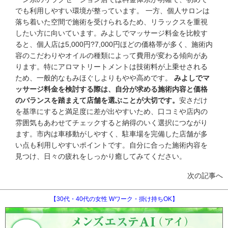
でも利用しやすい環境が整っています。 一方、個人サロンは
落ち着いた空間で施術を受けられるため、リラックスを重視
したい方に向いています。みよしでマッサージ料金を比較す
ると、個人店は5,000円?7,000円ほどの価格帯が多く、施術内
容のこだわりやオイルの種類によって費用が変わる傾向があ
ります。特にアロマトリートメントは技術料が上乗せされる
ため、一般的なもみほぐしよりもやや高めです。
みよしでマ
ッサージ料金を検討する際は、自分が求める施術内容と価格
のバランスを踏まえて店舗を選ぶことが大切です。
安さだけ
を基準にすると満足度に差が出やすいため、口コミや店内の
雰囲気もあわせてチェックすると納得のいく選択につながり
ます。市内は車移動がしやすく、駐車場を完備した店舗が多
い点も利用しやすいポイントです。自分に合った施術内容を
見つけ、日々の疲れをしっかり癒してみてください。
次の記事へ
【30代・40代の女性 Wワーク・掛け持ちOK】